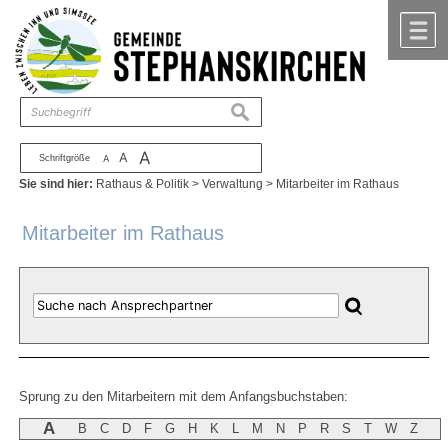
Zum Inhalt
,
zur Navigation
oder
zur Startseite
springen.
chließen
M
suchen
A
A
Schriftgröße
A
Sie sind hier:
Rathaus & Politik
>
Verwaltung
>
Mitarbeiter im Rathaus
Mitarbeiter im Rathaus
Sprung zu den Mitarbeitern mit dem Anfangsbuchstaben:
A
B
C
D
F
G
H
K
L
M
N
P
R
S
T
W
Z