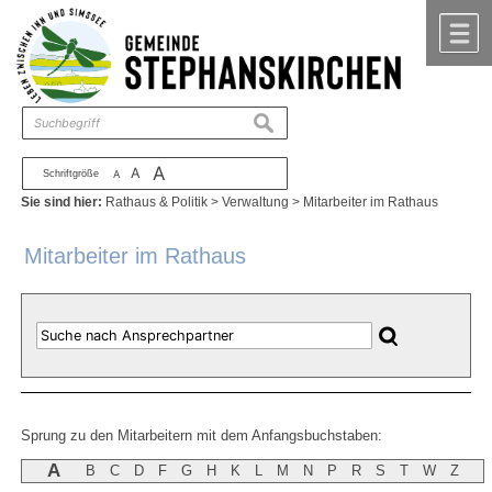
Zum Inhalt
,
zur Navigation
oder
zur Startseite
springen.
chließen
M
suchen
A
A
Schriftgröße
A
Sie sind hier:
Rathaus & Politik
>
Verwaltung
>
Mitarbeiter im Rathaus
Mitarbeiter im Rathaus
Sprung zu den Mitarbeitern mit dem Anfangsbuchstaben:
A
B
C
D
F
G
H
K
L
M
N
P
R
S
T
W
Z