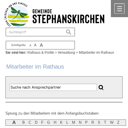
Zum Inhalt
,
zur Navigation
oder
zur Startseite
springen.
chließen
M
suchen
A
A
Schriftgröße
A
Sie sind hier:
Rathaus & Politik
>
Verwaltung
>
Mitarbeiter im Rathaus
Mitarbeiter im Rathaus
Sprung zu den Mitarbeitern mit dem Anfangsbuchstaben:
A
B
C
D
F
G
H
K
L
M
N
P
R
S
T
W
Z