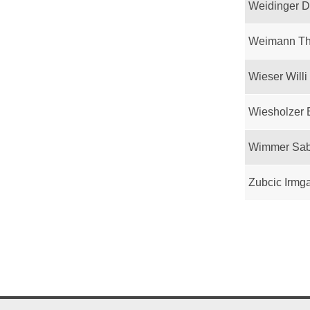
Weidinger D
Weimann T
Wieser Willi
Wiesholzer 
Wimmer Sab
Zubcic Irmg