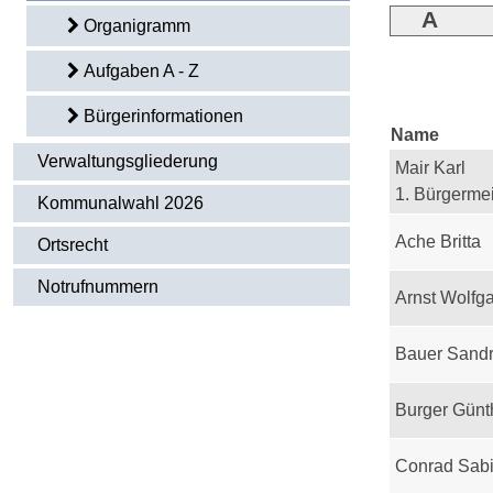
A
Organigramm
Aufgaben A - Z
Bürgerinformationen
Name
Verwaltungsgliederung
Mair Karl
1. Bürgermei
Kommunalwahl 2026
Ache Britta
Ortsrecht
Notrufnummern
Arnst Wolfg
Bauer Sand
Burger Günt
Conrad Sab