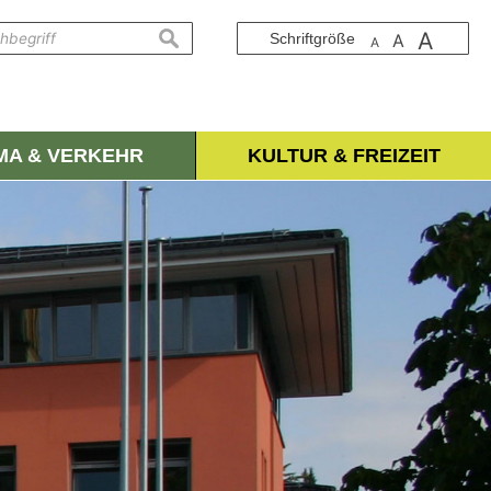
A
suchen
Schriftgröße
A
A
IMA & VERKEHR
KULTUR & FREIZEIT