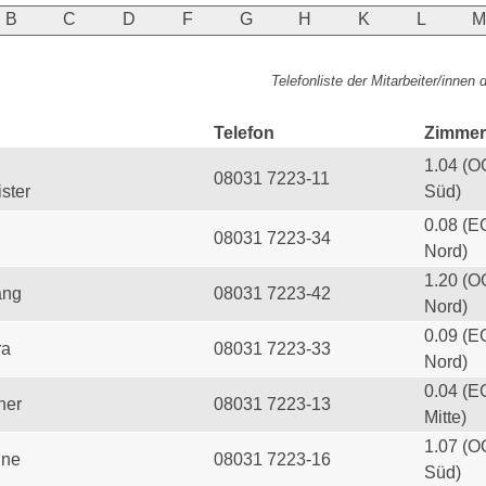
B
C
D
F
G
H
K
L
Telefonliste der Mitarbeiter/innen
Telefon
Zimmer
1.04 (O
08031 7223-11
ster
Süd)
0.08 (E
08031 7223-34
Nord)
1.20 (O
ang
08031 7223-42
Nord)
0.09 (E
ra
08031 7223-33
Nord)
0.04 (E
her
08031 7223-13
Mitte)
1.07 (O
ine
08031 7223-16
Süd)