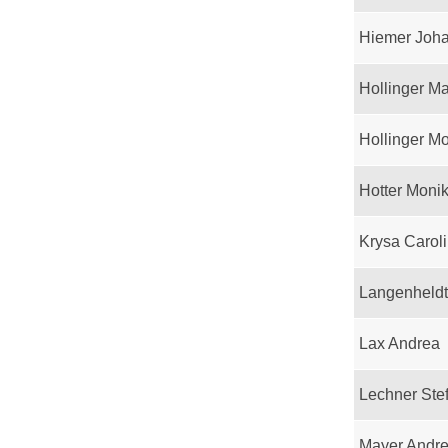
Hiemer Joh
Hollinger M
Hollinger M
Hotter Moni
Krysa Carol
Langenheld
Lax Andrea
Lechner Ste
Mayer Andr