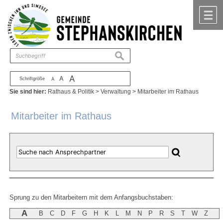
Zum Inhalt
,
zur Navigation
oder
zur Startseite
springen.
chließen
M
suchen
A
A
Schriftgröße
A
Sie sind hier:
Rathaus & Politik
>
Verwaltung
>
Mitarbeiter im Rathaus
Mitarbeiter im Rathaus
Sprung zu den Mitarbeitern mit dem Anfangsbuchstaben:
A
B
C
D
F
G
H
K
L
M
N
P
R
S
T
W
Z