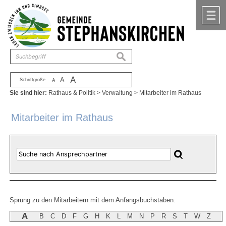
Zum Inhalt
,
zur Navigation
oder
zur Startseite
springen.
chließen
M
suchen
A
A
Schriftgröße
A
Sie sind hier:
Rathaus & Politik
>
Verwaltung
>
Mitarbeiter im Rathaus
Mitarbeiter im Rathaus
Sprung zu den Mitarbeitern mit dem Anfangsbuchstaben:
A
B
C
D
F
G
H
K
L
M
N
P
R
S
T
W
Z