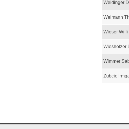
Weidinger D
Weimann T
Wieser Willi
Wiesholzer 
Wimmer Sab
Zubcic Irmg