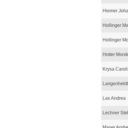
Hiemer Joh
Hollinger M
Hollinger M
Hotter Moni
Krysa Carol
Langenheld
Lax Andrea
Lechner Ste
Mayer Andr