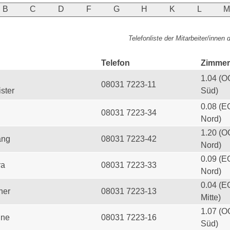
B
C
D
F
G
H
K
L
Telefonliste der Mitarbeiter/innen
Telefon
Zimmer
1.04 (O
08031 7223-11
ster
Süd)
0.08 (E
08031 7223-34
Nord)
1.20 (O
ang
08031 7223-42
Nord)
0.09 (E
ra
08031 7223-33
Nord)
0.04 (E
her
08031 7223-13
Mitte)
1.07 (O
ine
08031 7223-16
Süd)