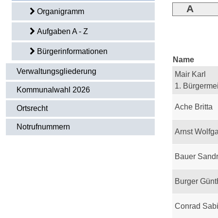
A
Organigramm
Aufgaben A - Z
Bürgerinformationen
Name
Verwaltungsgliederung
Mair Karl
1. Bürgermei
Kommunalwahl 2026
Ache Britta
Ortsrecht
Notrufnummern
Arnst Wolfg
Bauer Sand
Burger Günt
Conrad Sab