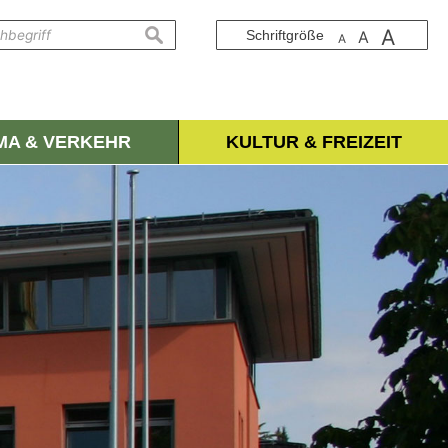
A
suchen
Schriftgröße
A
A
IMA & VERKEHR
KULTUR & FREIZEIT