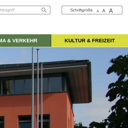
A
suchen
Schriftgröße
A
A
IMA & VERKEHR
KULTUR & FREIZEIT