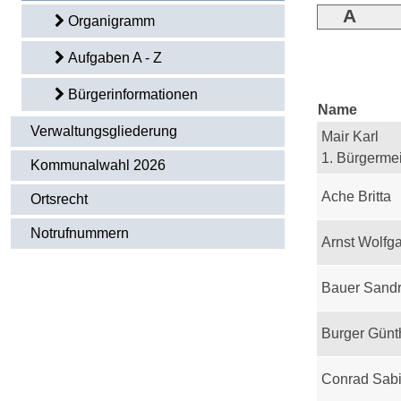
A
Organigramm
Aufgaben A - Z
Bürgerinformationen
Name
Verwaltungsgliederung
Mair Karl
1. Bürgermei
Kommunalwahl 2026
Ache Britta
Ortsrecht
Notrufnummern
Arnst Wolfg
Bauer Sand
Burger Günt
Conrad Sab