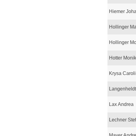
Hiemer Joh
Hollinger M
Hollinger M
Hotter Moni
Krysa Carol
Langenheld
Lax Andrea
Lechner Ste
Mayer Andr