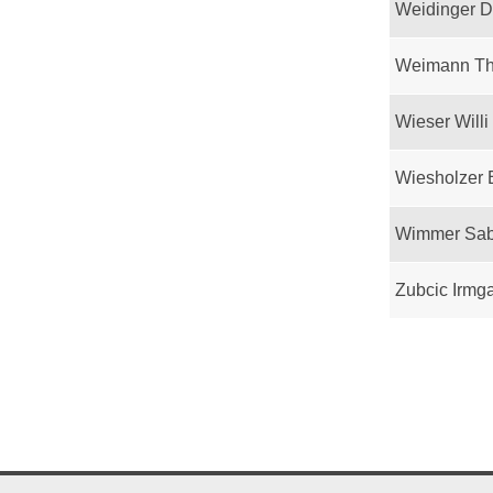
Weidinger D
Weimann T
Wieser Willi
Wiesholzer 
Wimmer Sab
Zubcic Irmg