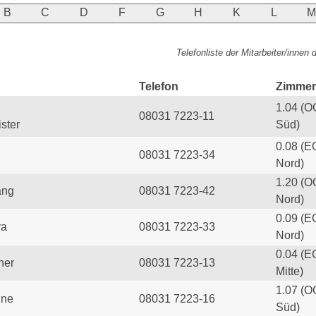
B
C
D
F
G
H
K
L
Telefonliste der Mitarbeiter/innen
Telefon
Zimmer
1.04 (O
08031 7223-11
ster
Süd)
0.08 (E
08031 7223-34
Nord)
1.20 (O
ang
08031 7223-42
Nord)
0.09 (E
ra
08031 7223-33
Nord)
0.04 (E
her
08031 7223-13
Mitte)
1.07 (O
ine
08031 7223-16
Süd)