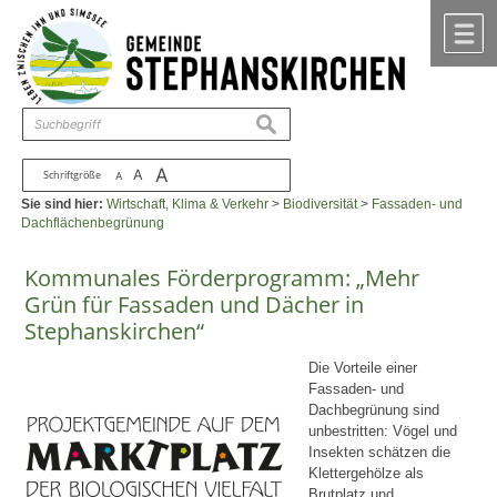
Zum Inhalt
,
zur Navigation
oder
zur Startseite
springen.
chließen
M
suchen
A
A
Schriftgröße
A
Sie sind hier:
Wirtschaft, Klima & Verkehr
>
Biodiversität
>
Fassaden- und
Dachflächenbegrünung
Kommunales Förderprogramm: „Mehr
Grün für Fassaden und Dächer in
Stephanskirchen“
Die Vorteile einer
Fassaden- und
Dachbegrünung sind
unbestritten: Vögel und
Insekten schätzen die
Klettergehölze als
Brutplatz und