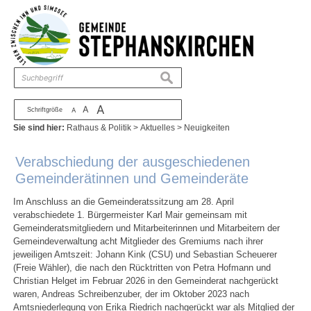
Zum Inhalt
,
zur Navigation
oder
zur Startseite
springen.
chließen
suchen
A
A
Schriftgröße
A
Sie sind hier:
Rathaus & Politik
>
Aktuelles
>
Neuigkeiten
Verabschiedung der ausgeschiedenen
Gemeinderätinnen und Gemeinderäte
Im Anschluss an die Gemeinderatssitzung am 28. April
verabschiedete 1. Bürgermeister Karl Mair gemeinsam mit
Gemeinderatsmitgliedern und Mitarbeiterinnen und Mitarbeitern der
Gemeindeverwaltung acht Mitglieder des Gremiums nach ihrer
jeweiligen Amtszeit: Johann Kink (CSU) und Sebastian Scheuerer
(Freie Wähler), die nach den Rücktritten von Petra Hofmann und
Christian Helget im Februar 2026 in den Gemeinderat nachgerückt
waren, Andreas Schreibenzuber, der im Oktober 2023 nach
Amtsniederlegung von Erika Riedrich nachgerückt war als Mitglied der