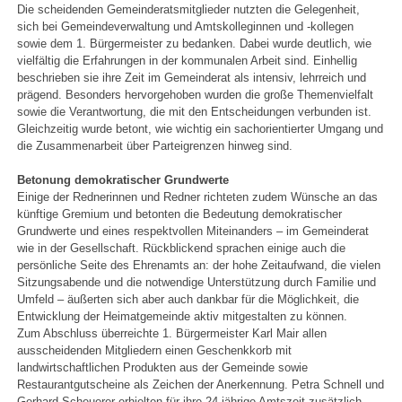
Die scheidenden Gemeinderatsmitglieder nutzten die Gelegenheit,
sich bei Gemeindeverwaltung und Amtskolleginnen und -kollegen
sowie dem 1. Bürgermeister zu bedanken. Dabei wurde deutlich, wie
vielfältig die Erfahrungen in der kommunalen Arbeit sind. Einhellig
beschrieben sie ihre Zeit im Gemeinderat als intensiv, lehrreich und
prägend. Besonders hervorgehoben wurden die große Themenvielfalt
sowie die Verantwortung, die mit den Entscheidungen verbunden ist.
Gleichzeitig wurde betont, wie wichtig ein sachorientierter Umgang und
die Zusammenarbeit über Parteigrenzen hinweg sind.
Betonung demokratischer Grundwerte
Einige der Rednerinnen und Redner richteten zudem Wünsche an das
künftige Gremium und betonten die Bedeutung demokratischer
Grundwerte und eines respektvollen Miteinanders – im Gemeinderat
wie in der Gesellschaft. Rückblickend sprachen einige auch die
persönliche Seite des Ehrenamts an: der hohe Zeitaufwand, die vielen
Sitzungsabende und die notwendige Unterstützung durch Familie und
Umfeld – äußerten sich aber auch dankbar für die Möglichkeit, die
Entwicklung der Heimatgemeinde aktiv mitgestalten zu können.
Zum Abschluss überreichte 1. Bürgermeister Karl Mair allen
ausscheidenden Mitgliedern einen Geschenkkorb mit
landwirtschaftlichen Produkten aus der Gemeinde sowie
Restaurantgutscheine als Zeichen der Anerkennung. Petra Schnell und
Gerhard Scheuerer erhielten für ihre 24-jährige Amtszeit zusätzlich