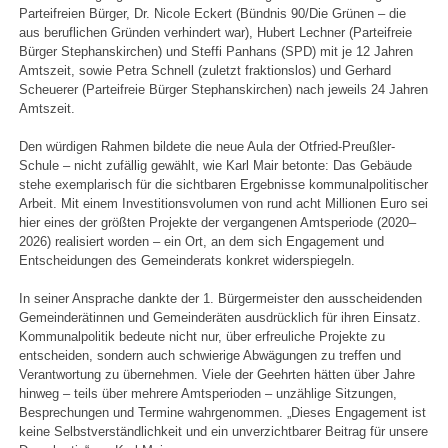
Parteifreien Bürger, Dr. Nicole Eckert (Bündnis 90/Die Grünen – die
aus beruflichen Gründen verhindert war), Hubert Lechner (Parteifreie
Bürger Stephanskirchen) und Steffi Panhans (SPD) mit je 12 Jahren
Amtszeit, sowie Petra Schnell (zuletzt fraktionslos) und Gerhard
Scheuerer (Parteifreie Bürger Stephanskirchen) nach jeweils 24 Jahren
Amtszeit.
Den würdigen Rahmen bildete die neue Aula der Otfried-Preußler-
Schule – nicht zufällig gewählt, wie Karl Mair betonte: Das Gebäude
stehe exemplarisch für die sichtbaren Ergebnisse kommunalpolitischer
Arbeit. Mit einem Investitionsvolumen von rund acht Millionen Euro sei
hier eines der größten Projekte der vergangenen Amtsperiode (2020–
2026) realisiert worden – ein Ort, an dem sich Engagement und
Entscheidungen des Gemeinderats konkret widerspiegeln.
In seiner Ansprache dankte der 1. Bürgermeister den ausscheidenden
Gemeinderätinnen und Gemeinderäten ausdrücklich für ihren Einsatz.
Kommunalpolitik bedeute nicht nur, über erfreuliche Projekte zu
entscheiden, sondern auch schwierige Abwägungen zu treffen und
Verantwortung zu übernehmen. Viele der Geehrten hätten über Jahre
hinweg – teils über mehrere Amtsperioden – unzählige Sitzungen,
Besprechungen und Termine wahrgenommen. „Dieses Engagement ist
keine Selbstverständlichkeit und ein unverzichtbarer Beitrag für unsere