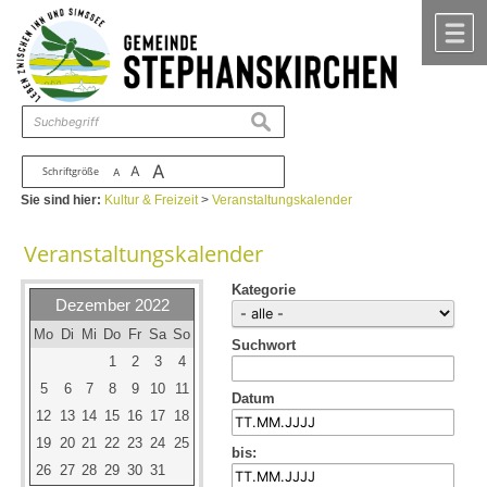
Zum Inhalt
,
zur Navigation
oder
zur Startseite
springen.
chließen
M
suchen
A
A
Schriftgröße
A
Sie sind hier:
Kultur & Freizeit
>
Veranstaltungskalender
Veranstaltungskalender
Kategorie
Dezember 2022
Mo
Di
Mi
Do
Fr
Sa
So
Suchwort
1
2
3
4
5
6
7
8
9
10
11
Datum
12
13
14
15
16
17
18
19
20
21
22
23
24
25
bis:
26
27
28
29
30
31