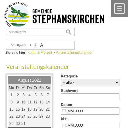
Zum Inhalt
,
zur Navigation
oder
zur Startseite
springen.
chließen
M
suchen
A
A
Schriftgröße
A
Sie sind hier:
Kultur & Freizeit
>
Veranstaltungskalender
Veranstaltungskalender
Kategorie
August 2022
Mo
Di
Mi
Do
Fr
Sa
So
Suchwort
1
2
3
4
5
6
7
8
9
10
11
12
13
14
Datum
15
16
17
18
19
20
21
22
23
24
25
26
27
28
bis:
29
30
31