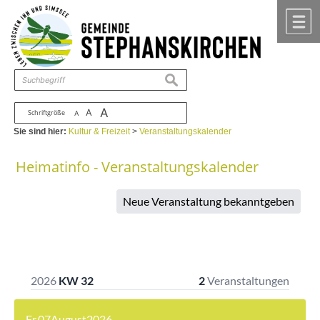
Zum Inhalt
,
zur Navigation
oder
zur Startseite
springen.
chließen
M
suchen
A
A
Schriftgröße
A
Sie sind hier:
Kultur & Freizeit
>
Veranstaltungskalender
Heimatinfo - Veranstaltungskalender