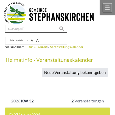
Zum Inhalt
,
zur Navigation
oder
zur Startseite
springen.
chließen
M
suchen
A
A
Schriftgröße
A
Sie sind hier:
Kultur & Freizeit
>
Veranstaltungskalender
Heimatinfo - Veranstaltungskalender