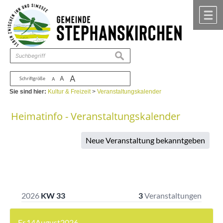
Zum Inhalt
,
zur Navigation
oder
zur Startseite
springen.
chließen
M
suchen
A
A
Schriftgröße
A
Sie sind hier:
Kultur & Freizeit
>
Veranstaltungskalender
Heimatinfo - Veranstaltungskalender