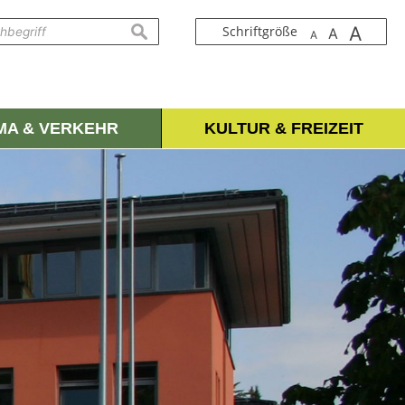
A
suchen
Schriftgröße
A
A
IMA & VERKEHR
KULTUR & FREIZEIT