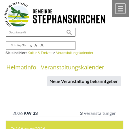
Zum Inhalt
,
zur Navigation
oder
zur Startseite
springen.
chließen
M
suchen
A
A
Schriftgröße
A
Sie sind hier:
Kultur & Freizeit
>
Veranstaltungskalender
Heimatinfo - Veranstaltungskalender