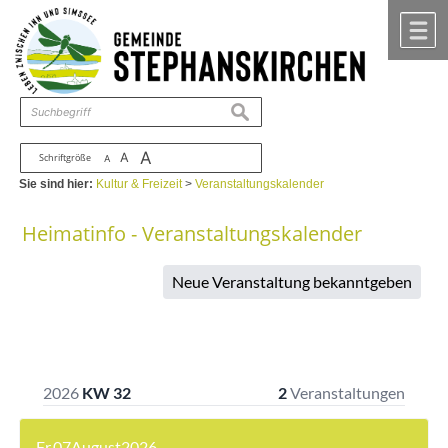
Zum Inhalt
,
zur Navigation
oder
zur Startseite
springen.
chließen
M
suchen
A
A
Schriftgröße
A
Sie sind hier:
Kultur & Freizeit
>
Veranstaltungskalender
Heimatinfo - Veranstaltungskalender