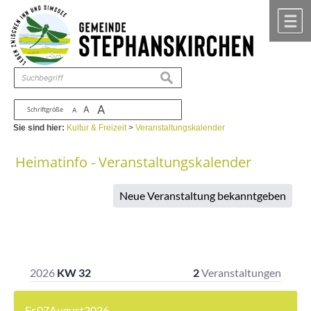
Zum Inhalt
,
zur Navigation
oder
zur Startseite
springen.
chließen
M
suchen
A
A
Schriftgröße
A
Sie sind hier:
Kultur & Freizeit
>
Veranstaltungskalender
Heimatinfo - Veranstaltungskalender