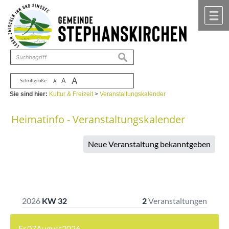
Zum Inhalt
,
zur Navigation
oder
zur Startseite
springen.
chließen
M
suchen
A
A
Schriftgröße
A
Sie sind hier:
Kultur & Freizeit
>
Veranstaltungskalender
Heimatinfo - Veranstaltungskalender