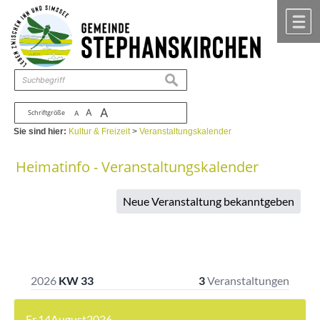
Zum Inhalt
,
zur Navigation
oder
zur Startseite
springen.
chließen
M
suchen
A
A
Schriftgröße
A
Sie sind hier:
Kultur & Freizeit
>
Veranstaltungskalender
Heimatinfo - Veranstaltungskalender