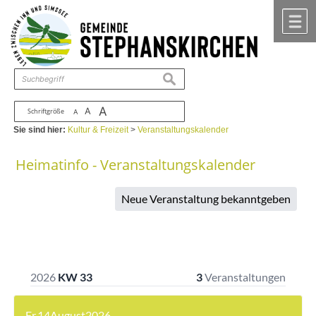
Zum Inhalt
,
zur Navigation
oder
zur Startseite
springen.
chließen
M
suchen
A
A
Schriftgröße
A
Sie sind hier:
Kultur & Freizeit
>
Veranstaltungskalender
Heimatinfo - Veranstaltungskalender