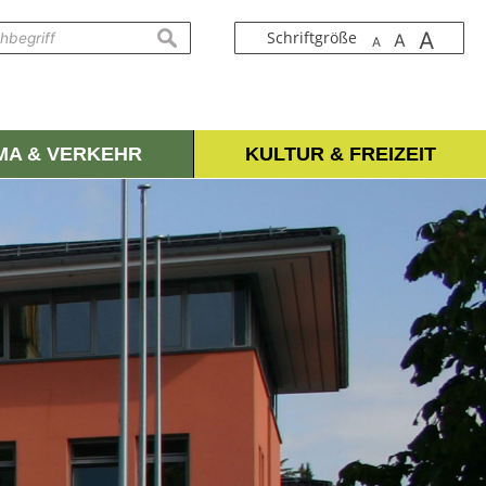
A
suchen
Schriftgröße
A
A
IMA & VERKEHR
KULTUR & FREIZEIT