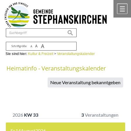
Zum Inhalt
,
zur Navigation
oder
zur Startseite
springen.
chließen
M
suchen
A
A
Schriftgröße
A
Sie sind hier:
Kultur & Freizeit
>
Veranstaltungskalender
Heimatinfo - Veranstaltungskalender