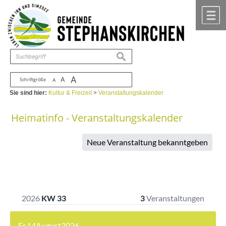
Zum Inhalt
,
zur Navigation
oder
zur Startseite
springen.
chließen
M
suchen
A
A
Schriftgröße
A
Sie sind hier:
Kultur & Freizeit
>
Veranstaltungskalender
Heimatinfo - Veranstaltungskalender