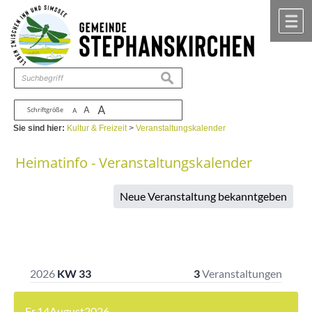
Zum Inhalt
,
zur Navigation
oder
zur Startseite
springen.
chließen
M
suchen
A
A
Schriftgröße
A
Sie sind hier:
Kultur & Freizeit
>
Veranstaltungskalender
Heimatinfo - Veranstaltungskalender