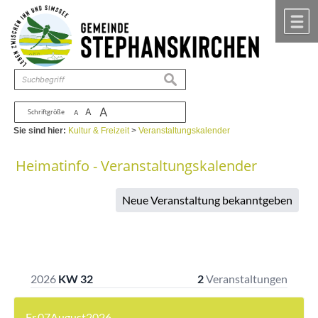
Zum Inhalt
,
zur Navigation
oder
zur Startseite
springen.
chließen
M
suchen
A
A
Schriftgröße
A
Sie sind hier:
Kultur & Freizeit
>
Veranstaltungskalender
Heimatinfo - Veranstaltungskalender