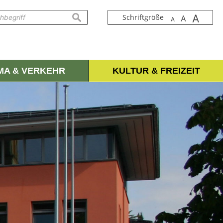
A
suchen
Schriftgröße
A
A
IMA & VERKEHR
KULTUR & FREIZEIT