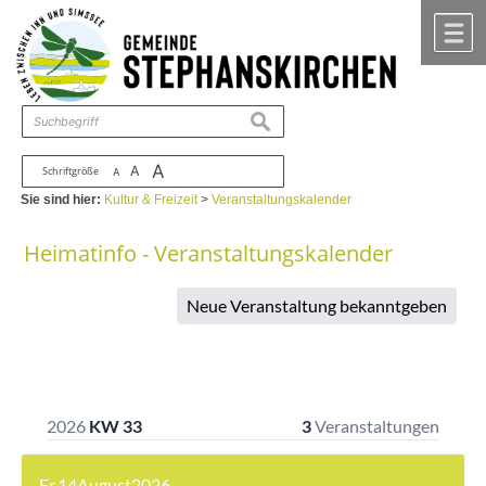
Zum Inhalt
,
zur Navigation
oder
zur Startseite
springen.
chließen
M
suchen
A
A
Schriftgröße
A
Sie sind hier:
Kultur & Freizeit
>
Veranstaltungskalender
Heimatinfo - Veranstaltungskalender