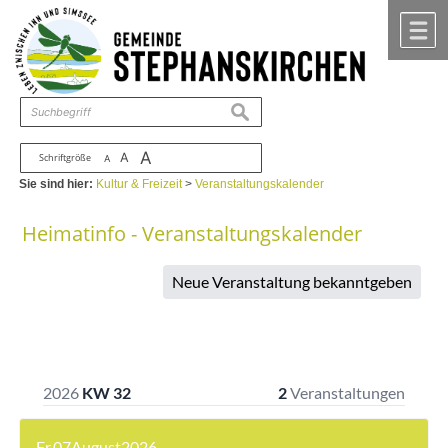
Zum Inhalt
,
zur Navigation
oder
zur Startseite
springen.
chließen
M
suchen
A
A
Schriftgröße
A
Sie sind hier:
Kultur & Freizeit
>
Veranstaltungskalender
Heimatinfo - Veranstaltungskalender