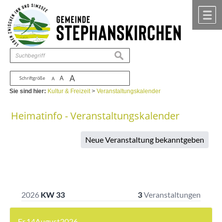
Zum Inhalt
,
zur Navigation
oder
zur Startseite
springen.
chließen
M
suchen
A
A
Schriftgröße
A
Sie sind hier:
Kultur & Freizeit
>
Veranstaltungskalender
Heimatinfo - Veranstaltungskalender