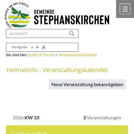
Zum Inhalt
,
zur Navigation
oder
zur Startseite
springen.
chließen
M
suchen
A
A
Schriftgröße
A
Sie sind hier:
Kultur & Freizeit
>
Veranstaltungskalender
Heimatinfo - Veranstaltungskalender