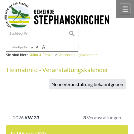
Zum Inhalt
,
zur Navigation
oder
zur Startseite
springen.
chließen
M
suchen
A
A
Schriftgröße
A
Sie sind hier:
Kultur & Freizeit
>
Veranstaltungskalender
Heimatinfo - Veranstaltungskalender