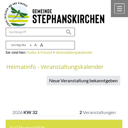
Zum Inhalt
,
zur Navigation
oder
zur Startseite
springen.
chließen
M
suchen
A
A
Schriftgröße
A
Sie sind hier:
Kultur & Freizeit
>
Veranstaltungskalender
Heimatinfo - Veranstaltungskalender