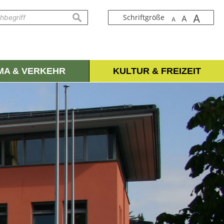
A
suchen
Schriftgröße
A
A
IMA & VERKEHR
KULTUR & FREIZEIT