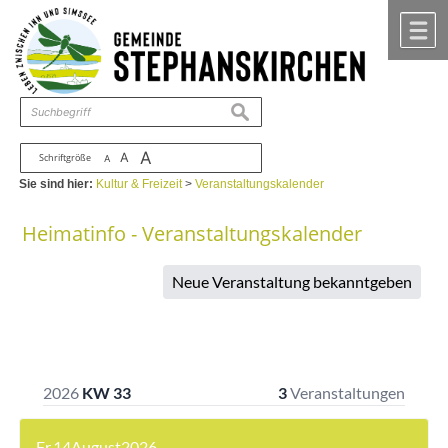
Zum Inhalt
,
zur Navigation
oder
zur Startseite
springen.
chließen
M
suchen
A
A
Schriftgröße
A
Sie sind hier:
Kultur & Freizeit
>
Veranstaltungskalender
Heimatinfo - Veranstaltungskalender