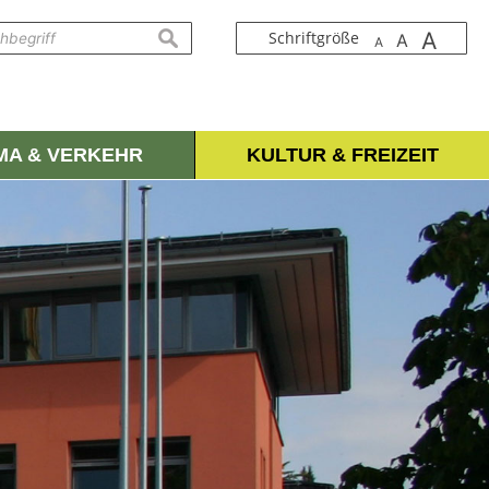
A
suchen
Schriftgröße
A
A
IMA & VERKEHR
KULTUR & FREIZEIT