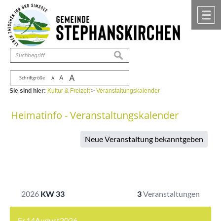
Zum Inhalt
,
zur Navigation
oder
zur Startseite
springen.
chließen
M
suchen
A
A
Schriftgröße
A
Sie sind hier:
Kultur & Freizeit
>
Veranstaltungskalender
Heimatinfo - Veranstaltungskalender