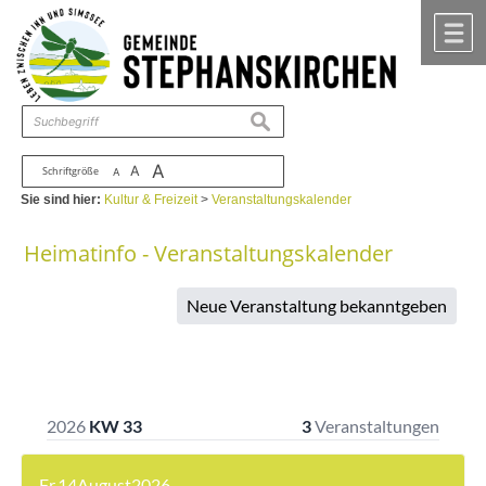
Zum Inhalt
,
zur Navigation
oder
zur Startseite
springen.
chließen
M
suchen
A
A
Schriftgröße
A
Sie sind hier:
Kultur & Freizeit
>
Veranstaltungskalender
Heimatinfo - Veranstaltungskalender