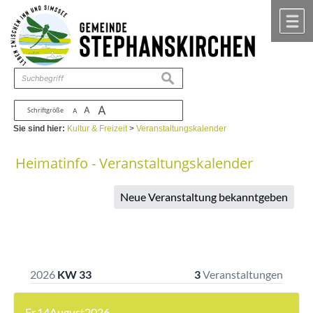
Zum Inhalt
,
zur Navigation
oder
zur Startseite
springen.
chließen
M
suchen
A
A
Schriftgröße
A
Sie sind hier:
Kultur & Freizeit
>
Veranstaltungskalender
Heimatinfo - Veranstaltungskalender