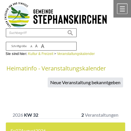
Zum Inhalt
,
zur Navigation
oder
zur Startseite
springen.
chließen
M
suchen
A
A
Schriftgröße
A
Sie sind hier:
Kultur & Freizeit
>
Veranstaltungskalender
Heimatinfo - Veranstaltungskalender