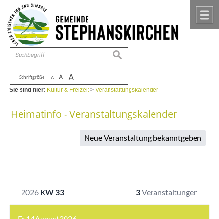
Zum Inhalt
,
zur Navigation
oder
zur Startseite
springen.
chließen
M
suchen
A
A
Schriftgröße
A
Sie sind hier:
Kultur & Freizeit
>
Veranstaltungskalender
Heimatinfo - Veranstaltungskalender