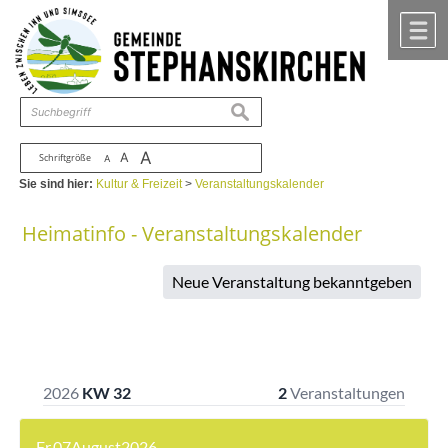
Zum Inhalt
,
zur Navigation
oder
zur Startseite
springen.
chließen
M
suchen
A
A
Schriftgröße
A
Sie sind hier:
Kultur & Freizeit
>
Veranstaltungskalender
Heimatinfo - Veranstaltungskalender