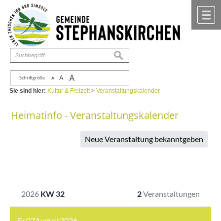
Zum Inhalt
,
zur Navigation
oder
zur Startseite
springen.
chließen
M
suchen
A
A
Schriftgröße
A
Sie sind hier:
Kultur & Freizeit
>
Veranstaltungskalender
Heimatinfo - Veranstaltungskalender