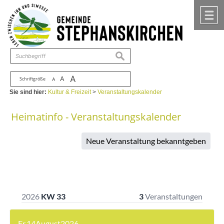
Zum Inhalt
,
zur Navigation
oder
zur Startseite
springen.
chließen
M
suchen
A
A
Schriftgröße
A
Sie sind hier:
Kultur & Freizeit
>
Veranstaltungskalender
Heimatinfo - Veranstaltungskalender