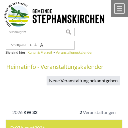
Zum Inhalt
,
zur Navigation
oder
zur Startseite
springen.
chließen
M
suchen
A
A
Schriftgröße
A
Sie sind hier:
Kultur & Freizeit
>
Veranstaltungskalender
Heimatinfo - Veranstaltungskalender