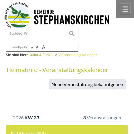
Zum Inhalt
,
zur Navigation
oder
zur Startseite
springen.
chließen
M
suchen
A
A
Schriftgröße
A
Sie sind hier:
Kultur & Freizeit
>
Veranstaltungskalender
Heimatinfo - Veranstaltungskalender