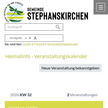
Zum Inhalt
,
zur Navigation
oder
zur Startseite
springen.
chließen
M
suchen
A
A
Schriftgröße
A
Sie sind hier:
Kultur & Freizeit
>
Veranstaltungskalender
Heimatinfo - Veranstaltungskalender