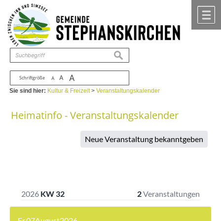
Zum Inhalt
,
zur Navigation
oder
zur Startseite
springen.
chließen
M
suchen
A
A
Schriftgröße
A
Sie sind hier:
Kultur & Freizeit
>
Veranstaltungskalender
Heimatinfo - Veranstaltungskalender