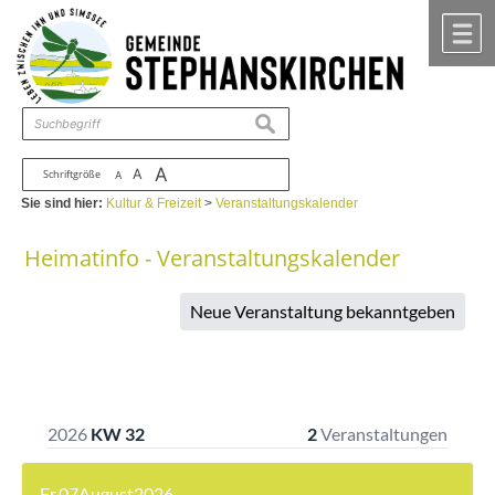
Zum Inhalt
,
zur Navigation
oder
zur Startseite
springen.
chließen
M
suchen
A
A
Schriftgröße
A
Sie sind hier:
Kultur & Freizeit
>
Veranstaltungskalender
Heimatinfo - Veranstaltungskalender